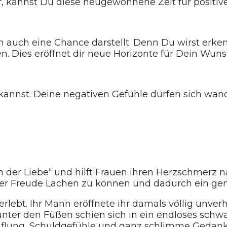
f, kannst Du diese neugewonnene Zeit für posit
ch auch eine Chance darstellt. Denn Du wirst erk
n. Dies eröffnet dir neue Horizonte für Dein Wun
kannst. Deine negativen Gefühle dürfen sich wa
 in der Liebe“ und hilft Frauen ihren Herzschmer
oller Freude Lachen zu können und dadurch ein gen
lebt. Ihr Mann eröffnete ihr damals völlig unverho
ter den Füßen schien sich in ein endloses schwa
iflung, Schuldgefühle und ganz schlimme Gedanken